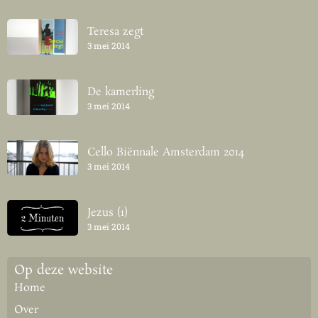
Teresa zegt
3 mei 2014
De kamerling
3 mei 2014
Cello Biënnale Amsterdam 2014
3 mei 2014
Jezus (1)
3 mei 2014
Op deze website
Home
Over