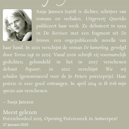
Sasja Janssen (1968) is dichter, schrijver van
romans en verhalen. Uitgeverij Querido
publiceert haar werk. Ze debuteert in 1999
in De Revisor met een fragment uit
De
brieven
, een ongepubliceerde novelle van
haar hand. In 2001 verschijnt de roman
De kamerling
, gevolgd
door
Teresa zegt
in 2005. Vanaf 2006 schrijft zij voornamelijk
gedichten, gebundeld in het in 2007 verschenen
debuut
Papaver
, in 2010 verschijnt
Wie wij
schuilen
(genomineerd voor de Jo Peters poëzieprijs). Haar
poëzie is zeer goed ontvangen. In april 2014 is
Ik trek mijn
species aan
verschenen.
– Sasja Janssen
Meest gelezen
Poëziebordeel 2025, Opening Poëzieweek in Antwerpen!
27 januari 2025