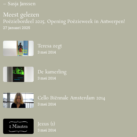
– Sasja Janssen
Meest gelezen
Poëziebordeel 2025, Opening Poëzieweek in Antwerpen!
27 januari 2025
Teresa zegt
3 mei 2014
De kamerling
3 mei 2014
Cello Biënnale Amsterdam 2014
3 mei 2014
Jezus (1)
3 mei 2014