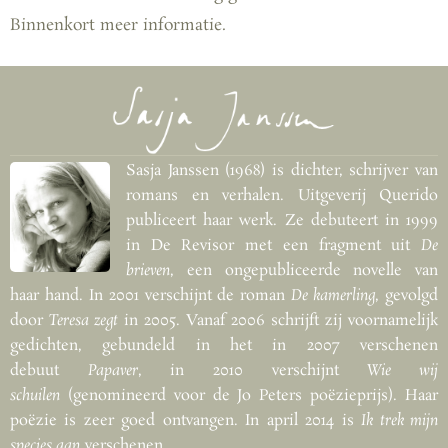
Binnenkort meer informatie.
Sasja Janssen (1968) is dichter, schrijver van
romans en verhalen. Uitgeverij Querido
publiceert haar werk. Ze debuteert in 1999
in De Revisor met een fragment uit
De
brieven
, een ongepubliceerde novelle van
haar hand. In 2001 verschijnt de roman
De kamerling
, gevolgd
door
Teresa zegt
in 2005. Vanaf 2006 schrijft zij voornamelijk
gedichten, gebundeld in het in 2007 verschenen
debuut
Papaver
, in 2010 verschijnt
Wie wij
schuilen
(genomineerd voor de Jo Peters poëzieprijs). Haar
poëzie is zeer goed ontvangen. In april 2014 is
Ik trek mijn
species aan
verschenen.