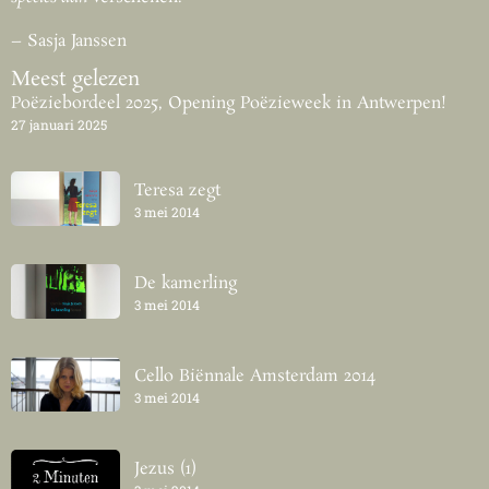
– Sasja Janssen
Meest gelezen
Poëziebordeel 2025, Opening Poëzieweek in Antwerpen!
27 januari 2025
Teresa zegt
3 mei 2014
De kamerling
3 mei 2014
Cello Biënnale Amsterdam 2014
3 mei 2014
Jezus (1)