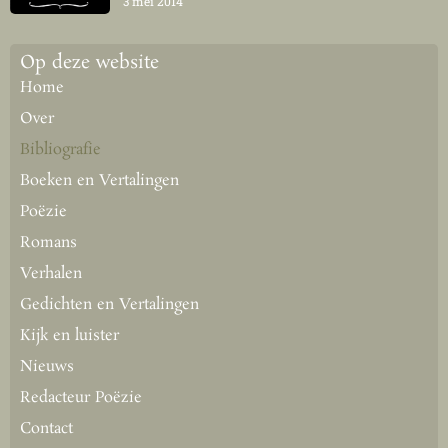
3 mei 2014
Op deze website
Home
Over
Bibliografie
Boeken en Vertalingen
Poëzie
Romans
Verhalen
Gedichten en Vertalingen
Kijk en luister
Nieuws
Redacteur Poëzie
Contact