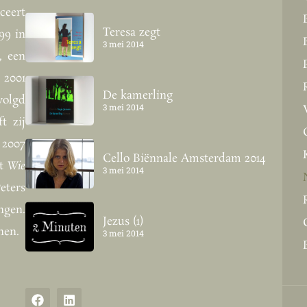
ceert
Teresa zegt
99 in
3 mei 2014
, een
 2001
De kamerling
volgd
3 mei 2014
t zij
 2007
Cello Biënnale Amsterdam 2014
nt
Wie
3 mei 2014
ters
ngen.
Jezus (1)
nen.
3 mei 2014