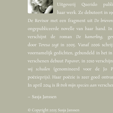
Uitgeverij Querido publi
haar werk. Ze debuteert in 19
De Revisor met een fragment uit
De brieven
ongepubliceerde novelle van haar hand. In
verschijnt de roman
De kamerling
, ge
door
Teresa zegt
in 2005. Vanaf 2006 schrijf
voornamelijk gedichten, gebundeld in het in
verschenen debuut
Papaver
, in 2010 verschij
wij schuilen
(genomineerd voor de Jo Pe
poëzieprijs). Haar poëzie is zeer goed ontva
In april 2014 is
Ik trek mijn species aan
versche
– Sasja Janssen
© Copyright 2025 Sasja Janssen