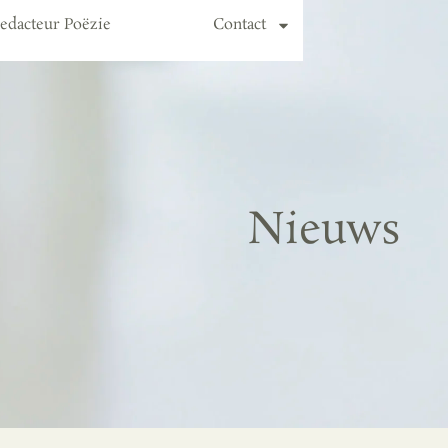
edacteur Poëzie
Nieuws
Contact
Nieuws