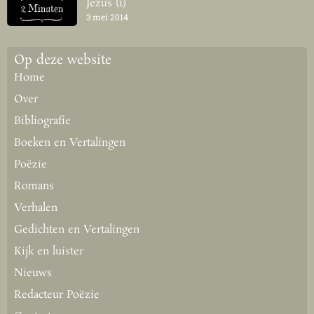
Jezus (1)
3 mei 2014
Op deze website
Home
Over
Bibliografie
Boeken en Vertalingen
Poëzie
Romans
Verhalen
Gedichten en Vertalingen
Kijk en luister
Nieuws
Redacteur Poëzie