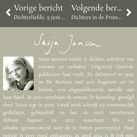
Vorige bericht
Volgende bericht
Dichterliefde, 9 juni op Weteringschans 259, vanaf 17 uur
Dichters in de Prinsentuin, 14-15-16 juli
Sasja Janssen (1968) is dichter, schrijver van
romans en verhalen. Uitgeverij Querido
publiceert haar werk. Ze debuteert in 1999
in De Revisor met een fragment uit
De
brieven
, een ongepubliceerde novelle van
haar hand. In 2001 verschijnt de roman
De kamerling
, gevolgd
door
Teresa zegt
in 2005. Vanaf 2006 schrijft zij voornamelijk
gedichten, gebundeld in het in 2007 verschenen
debuut
Papaver
, in 2010 verschijnt
Wie wij
schuilen
(genomineerd voor de Jo Peters poëzieprijs). Haar
poëzie is zeer goed ontvangen. In april 2014 is
Ik trek mijn