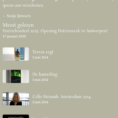
species aan
verschenen.
– Sasja Janssen
Meest gelezen
Poëziebordeel 2025, Opening Poëzieweek in Antwerpen!
27 januari 2025
Teresa zegt
3 mei 2014
De kamerling
3 mei 2014
Cello Biënnale Amsterdam 2014
3 mei 2014