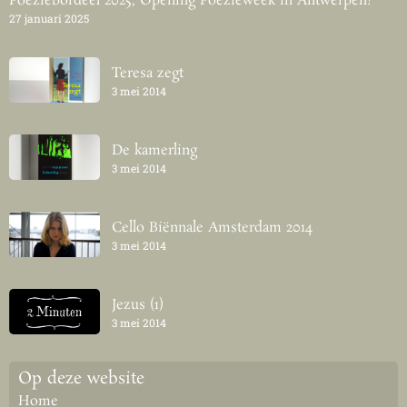
Poëziebordeel 2025, Opening Poëzieweek in Antwerpen!
27 januari 2025
Teresa zegt
3 mei 2014
De kamerling
3 mei 2014
Cello Biënnale Amsterdam 2014
3 mei 2014
Jezus (1)
3 mei 2014
Op deze website
Home