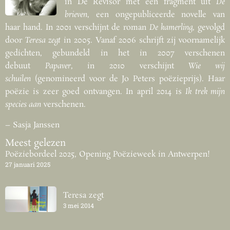
in De Revisor met een fragment uit
De
brieven
, een ongepubliceerde novelle van
haar hand. In 2001 verschijnt de roman
De kamerling
, gevolgd
door
Teresa zegt
in 2005. Vanaf 2006 schrijft zij voornamelijk
gedichten, gebundeld in het in 2007 verschenen
debuut
Papaver
, in 2010 verschijnt
Wie wij
schuilen
(genomineerd voor de Jo Peters poëzieprijs). Haar
poëzie is zeer goed ontvangen. In april 2014 is
Ik trek mijn
species aan
verschenen.
– Sasja Janssen
Meest gelezen
Poëziebordeel 2025, Opening Poëzieweek in Antwerpen!
27 januari 2025
Teresa zegt
3 mei 2014