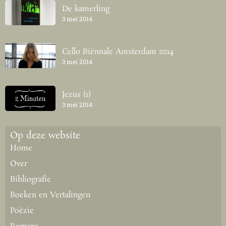
De kamerling
3 mei 2014
Cello Biënnale Amsterdam 2014
3 mei 2014
Jezus (1)
3 mei 2014
Op deze website
Home
Over
Bibliografie
Boeken en Vertalingen
Poëzie