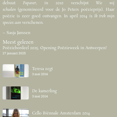
debuut
Papaver
, in 2010 verschijnt
Wie wij
schuilen
(genomineerd voor de Jo Peters poëzieprijs). Haar
poëzie is zeer goed ontvangen. In april 2014 is
Ik trek mijn
species aan
verschenen.
– Sasja Janssen
Meest gelezen
Poëziebordeel 2025, Opening Poëzieweek in Antwerpen!
27 januari 2025
Teresa zegt
3 mei 2014
De kamerling
3 mei 2014
Cello Biënnale Amsterdam 2014