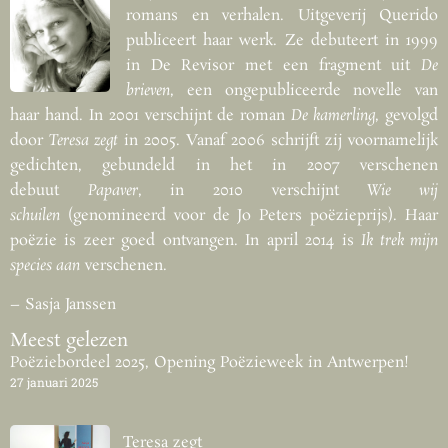
romans en verhalen. Uitgeverij Querido
publiceert haar werk. Ze debuteert in 1999
in De Revisor met een fragment uit
De
brieven
, een ongepubliceerde novelle van
haar hand. In 2001 verschijnt de roman
De kamerling
, gevolgd
door
Teresa zegt
in 2005. Vanaf 2006 schrijft zij voornamelijk
gedichten, gebundeld in het in 2007 verschenen
debuut
Papaver
, in 2010 verschijnt
Wie wij
schuilen
(genomineerd voor de Jo Peters poëzieprijs). Haar
poëzie is zeer goed ontvangen. In april 2014 is
Ik trek mijn
species aan
verschenen.
– Sasja Janssen
Meest gelezen
Poëziebordeel 2025, Opening Poëzieweek in Antwerpen!
27 januari 2025
Teresa zegt