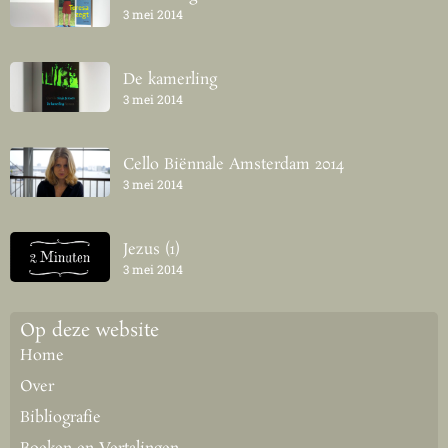
3 mei 2014
De kamerling
3 mei 2014
Cello Biënnale Amsterdam 2014
3 mei 2014
Jezus (1)
3 mei 2014
Op deze website
Home
Over
Bibliografie