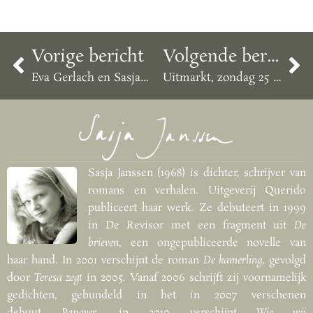
Vorige bericht
Volgende bericht
Eva Gerlach en Sasja Janssen lezen voor in OBA
Uitmarkt, zondag 25 augustus 2019, 15 uur
Sasja Janssen (1968) is dichter, schrijver van
romans en verhalen. Uitgeverij Querido
publiceert haar werk. Ze debuteert in 1999
in De Revisor met een fragment uit
De
brieven
, een ongepubliceerde novelle van
haar hand. In 2001 verschijnt de roman
De kamerling
, gevolgd
door
Teresa zegt
in 2005. Vanaf 2006 schrijft zij voornamelijk
gedichten, gebundeld in het in 2007 verschenen
debuut
Papaver
, in 2010 verschijnt
Wie wij