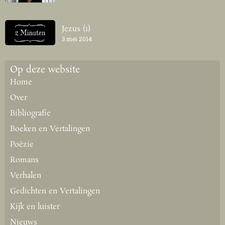
Jezus (1)
3 mei 2014
Op deze website
Home
Over
Bibliografie
Boeken en Vertalingen
Poëzie
Romans
Verhalen
Gedichten en Vertalingen
Kijk en luister
Nieuws