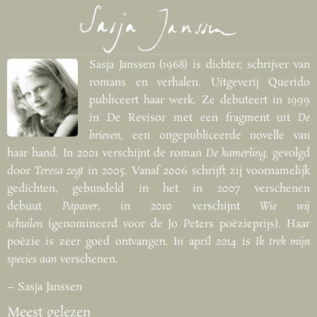
Sasja Janssen (1968) is dichter, schrijver van
romans en verhalen. Uitgeverij Querido
publiceert haar werk. Ze debuteert in 1999
in De Revisor met een fragment uit
De
brieven
, een ongepubliceerde novelle van
haar hand. In 2001 verschijnt de roman
De kamerling
, gevolgd
door
Teresa zegt
in 2005. Vanaf 2006 schrijft zij voornamelijk
gedichten, gebundeld in het in 2007 verschenen
debuut
Papaver
, in 2010 verschijnt
Wie wij
schuilen
(genomineerd voor de Jo Peters poëzieprijs). Haar
poëzie is zeer goed ontvangen. In april 2014 is
Ik trek mijn
species aan
verschenen.
– Sasja Janssen
Meest gelezen