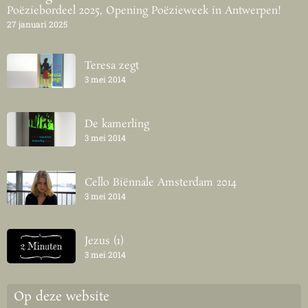
Poëziebordeel 2025, Opening Poëzieweek in Antwerpen!
27 januari 2025
Teresa zegt
3 mei 2014
De kamerling
3 mei 2014
Cello Biënnale Amsterdam 2014
3 mei 2014
Jezus (1)
3 mei 2014
Op deze website