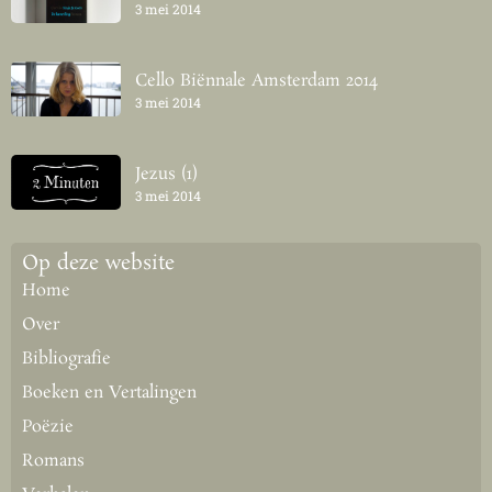
3 mei 2014
Cello Biënnale Amsterdam 2014
3 mei 2014
Jezus (1)
3 mei 2014
Op deze website
Home
Over
Bibliografie
Boeken en Vertalingen
Poëzie
Romans