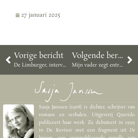
27 januari 2025
Vorige bericht
Volgende bericht
De Limburger, interview met Ronald Colee, 11 juni 2024
Mijn vader zegt entropie mijn moeder logica
Sasja Janssen (1968) is dichter, schrijver van
romans en verhalen. Uitgeverij Querido
publiceert haar werk. Ze debuteert in 1999
in De Revisor met een fragment uit
De
brieven
, een ongepubliceerde novelle van