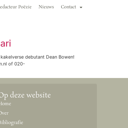
edacteur Poëzie
Nieuws
Contact
ari
 kakelverse debutant Dean Bowen!
.nl of 020-
Op deze website
Home
Over
Bibliografie