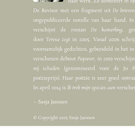
haar werk. Ze debuteert in 19
De Revisor met een fragment uit
De brieven
ongepubliceerde novelle van haar hand. In
verschijnt de roman
De kamerling
, ge
door
Teresa zegt
in 2005. Vanaf 2006 schrijf
voornamelijk gedichten, gebundeld in het in
verschenen debuut
Papaver
, in 2010 verschij
wij schuilen
(genomineerd voor de Jo Pe
poëzieprijs). Haar poëzie is zeer goed ontva
In april 2014 is
Ik trek mijn species aan
versche
– Sasja Janssen
© Copyright 2025 Sasja Janssen