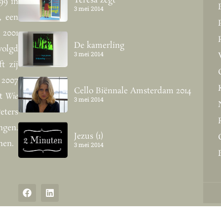
Teresa zegt
99 in
3 mei 2014
, een
 2001
De kamerling
volgd
3 mei 2014
t zij
 2007
Cello Biënnale Amsterdam 2014
nt
Wie
3 mei 2014
ters
ngen.
Jezus (1)
nen.
3 mei 2014