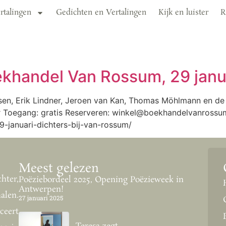
rtalingen
Gedichten en Vertalingen
Kijk en luister
R
khandel Van Rossum, 29 janu
n, Erik Lindner, Jeroen van Kan, Thomas Möhlmann en de
 Toegang: gratis Reserveren: winkel@boekhandelvanrossum
9-januari-dichters-bij-van-rossum/
Meest gelezen
hter,
Poëziebordeel 2025, Opening Poëzieweek in
Antwerpen!
alen.
27 januari 2025
ceert