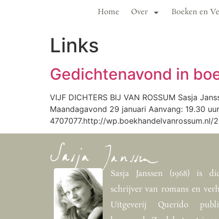
Home
Over
Boeken en Ve
Links
Gedichtenavond in boe
VIJF DICHTERS BIJ VAN ROSSUM Sasja Jansse
Maandagavond 29 januari Aanvang: 19.30 uur
4707077.http://wp.boekhandelvanrossum.nl/2
Sasja Janssen (1968) is dic
schrijver van romans en verh
Uitgeverij Querido publi