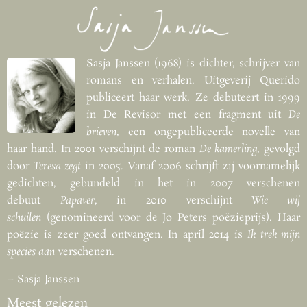
Sasja Janssen (1968) is dichter, schrijver van
romans en verhalen. Uitgeverij Querido
publiceert haar werk. Ze debuteert in 1999
in De Revisor met een fragment uit
De
brieven
, een ongepubliceerde novelle van
haar hand. In 2001 verschijnt de roman
De kamerling
, gevolgd
door
Teresa zegt
in 2005. Vanaf 2006 schrijft zij voornamelijk
gedichten, gebundeld in het in 2007 verschenen
debuut
Papaver
, in 2010 verschijnt
Wie wij
schuilen
(genomineerd voor de Jo Peters poëzieprijs). Haar
poëzie is zeer goed ontvangen. In april 2014 is
Ik trek mijn
species aan
verschenen.
– Sasja Janssen
Meest gelezen