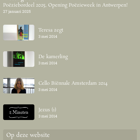
Poëziebordeel 2025, Opening Poëzieweek in Antwerpen!
27 januari 2025
Teresa zegt
3 mei 2014
De kamerling
3 mei 2014
Cello Biënnale Amsterdam 2014
3 mei 2014
Jezus (1)
3 mei 2014
Op deze website