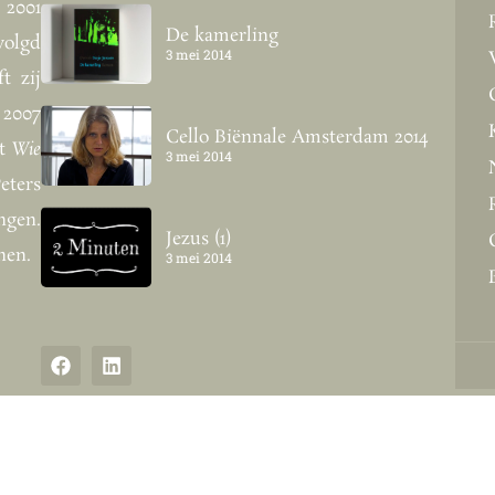
 2001
De kamerling
volgd
3 mei 2014
t zij
 2007
Cello Biënnale Amsterdam 2014
nt
Wie
3 mei 2014
ters
ngen.
Jezus (1)
nen.
3 mei 2014