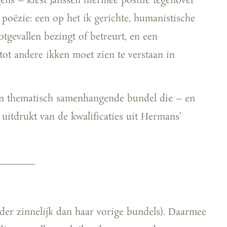
rgens – kiest Janssen hiermee positie tegenover
poëzie: een op het ik gerichte, humanistische
otgevallen bezingt of betreurt, en een
tot andere ikken moet zien te verstaan in
 en thematisch samenhangende bundel die – en
l uitdrukt van de kwalificaties uit Hermans’
_______
)
nder zinnelijk dan haar vorige bundels). Daarmee