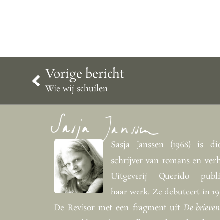
Vorige bericht
Wie wij schuilen
Sasja Janssen (1968) is dic
schrijver van romans en verh
Uitgeverij Querido publi
haar werk. Ze debuteert in 19
De Revisor met een fragment uit
De brieven