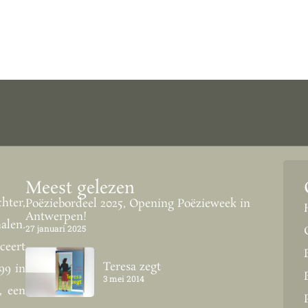
Meest gelezen
hter,
Poëziebordeel 2025, Opening Poëzieweek in
Antwerpen!
alen.
27 januari 2025
ceert
Teresa zegt
99 in
3 mei 2014
, een