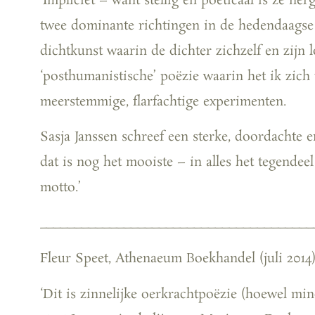
‘Impliciet – want stellig en poëticaal is ze ne
twee dominante richtingen in de hedendaagse 
dichtkunst waarin de dichter zichzelf en zijn l
‘posthumanistische’ poëzie waarin het ik zich 
meerstemmige, flarfachtige experimenten.
Sasja Janssen schreef een sterke, doordachte
dat is nog het mooiste – in alles het tegendee
motto.’
_______________________________________
Fleur Speet, Athenaeum Boekhandel (juli 2014
‘Dit is zinnelijke oerkrachtpoëzie (hoewel mi