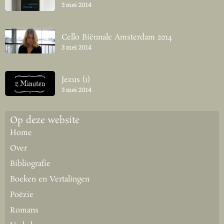
3 mei 2014
Cello Biënnale Amsterdam 2014
3 mei 2014
Jezus (1)
3 mei 2014
Op deze website
Home
Over
Bibliografie
Boeken en Vertalingen
Poëzie
Romans