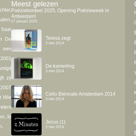
Meest gelezen
hter,
Poëziebordeel 2025, Opening Poëzieweek in
Antwerpen!
alen.
27 januari 2025
 haar
Teresa zegt
in De
3 mei 2014
, een
 2001
De kamerling
volgd
3 mei 2014
t zij
 2007
K
Cello Biënnale Amsterdam 2014
nt
Wie
3 mei 2014
ters
en. In
Jezus (1)
n.
3 mei 2014