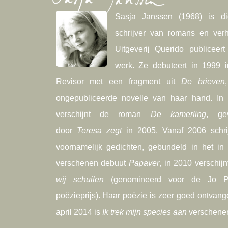
Sasja Janssen (1968) is dic
schrijver van romans en verh
Uitgeverij Querido publiceert
werk. Ze debuteert in 1999 
Revisor met een fragment uit
De brieven
ongepubliceerde novelle van haar hand. In
verschijnt de roman
De kamerling
, ge
door
Teresa zegt
in 2005. Vanaf 2006 schrijf
voornamelijk gedichten, gebundeld in het in
verschenen debuut
Papaver
, in 2010 verschij
wij schuilen
(genomineerd voor de Jo Pe
poëzieprijs). Haar poëzie is zeer goed ontvang
april 2014 is
Ik trek mijn species aan
verschene