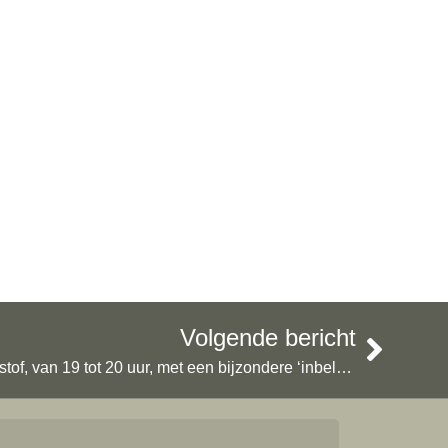
Volgende bericht
Morgen (6 december) in Kunststof, van 19 tot 20 uur, met een bijzondere ‘inbelster’