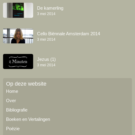
De kamerling
3 mei 2014
Cello Biënnale Amsterdam 2014
3 mei 2014
Jezus (1)
3 mei 2014
Op deze website
Home
Over
Bibliografie
Boeken en Vertalingen
Poëzie