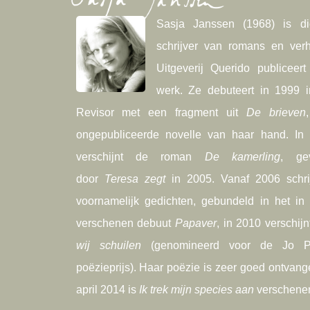
Sasja Janssen (1968) is dic
schrijver van romans en verh
Uitgeverij Querido publiceert
werk. Ze debuteert in 1999 
Revisor met een fragment uit
De brieven
ongepubliceerde novelle van haar hand. In
verschijnt de roman
De kamerling
, ge
door
Teresa zegt
in 2005. Vanaf 2006 schrijf
voornamelijk gedichten, gebundeld in het in
verschenen debuut
Papaver
, in 2010 verschij
wij schuilen
(genomineerd voor de Jo Pe
poëzieprijs). Haar poëzie is zeer goed ontvang
april 2014 is
Ik trek mijn species aan
verschene