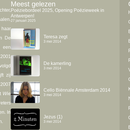
Meest gelezen
hter,
Poëziebordeel 2025, Opening Poëzieweek in
Antwerpen!
alen.
27 januari 2025
 haar
Teresa zegt
in De
3 mei 2014
, een
 2001
De kamerling
volgd
3 mei 2014
t zij
 2007
K
Cello Biënnale Amsterdam 2014
nt
Wie
3 mei 2014
ters
en. In
Jezus (1)
n.
3 mei 2014