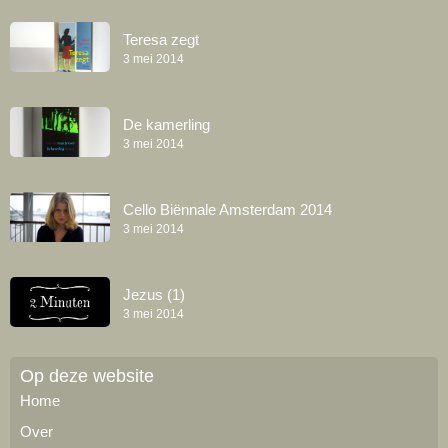
Teresa zegt
3 mei 2014
De kamerling
3 mei 2014
Cello Biënnale Amsterdam 2014
3 mei 2014
Jezus (1)
3 mei 2014
Op deze website
Home
Over