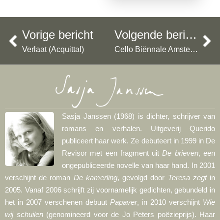
Vorige bericht
Volgende bericht
Verlaat (Acquittal)
Cello Biënnale Amsterdam 2014
Sasja Janssen (1968) is dichter, schrijver van
romans en verhalen. Uitgeverij Querido
publiceert haar werk. Ze debuteert in 1999 in De
Revisor met een fragment uit
De brieven
, een
ongepubliceerde novelle van haar hand. In 2001
verschijnt de roman
De kamerling
, gevolgd door
Teresa zegt
in
2005. Vanaf 2006 schrijft zij voornamelijk gedichten, gebundeld in
het in 2007 verschenen debuut
Papaver
, in 2010 verschijnt
Wie
wij schuilen
(genomineerd voor de Jo Peters poëzieprijs). Haar