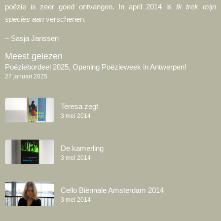
poëzie is zeer goed ontvangen. In april 2014 is
Ik trek mijn
species aan
verschenen.
– Sasja Janssen
Meest gelezen
Poëziebordeel 2025, Opening Poëzieweek in Antwerpen!
27 januari 2025
Teresa zegt
3 mei 2014
De kamerling
3 mei 2014
Cello Biënnale Amsterdam 2014
3 mei 2014