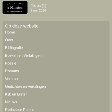
Jezus (1)
3 mei 2014
Op deze website
Home
Over
Bibliografie
Boeken en Vertalingen
Poëzie
Romans
Verhalen
Gedichten en Vertalingen
Kijk en luister
Nieuws
Redacteur Poëzie