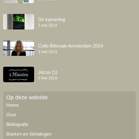
De kamerling
3 mei 2014
Cello Biënnale Amsterdam 2014
3 mei 2014
Jezus (1)
3 mei 2014
Op deze website
Home
Over
Bibliografie
Boeken en Vertalingen