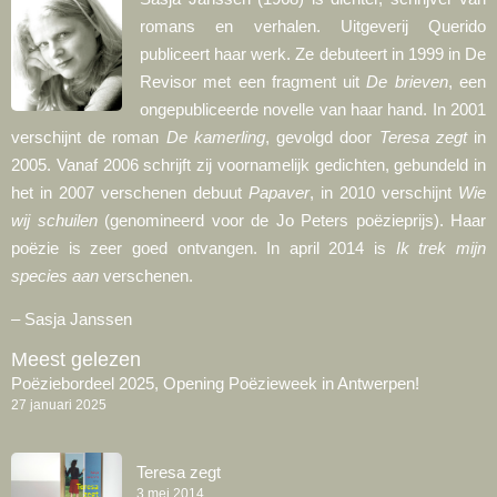
romans en verhalen. Uitgeverij Querido
publiceert haar werk. Ze debuteert in 1999 in De
Revisor met een fragment uit
De brieven
, een
ongepubliceerde novelle van haar hand. In 2001
verschijnt de roman
De kamerling
, gevolgd door
Teresa zegt
in
2005. Vanaf 2006 schrijft zij voornamelijk gedichten, gebundeld in
het in 2007 verschenen debuut
Papaver
, in 2010 verschijnt
Wie
wij schuilen
(genomineerd voor de Jo Peters poëzieprijs). Haar
poëzie is zeer goed ontvangen. In april 2014 is
Ik trek mijn
species aan
verschenen.
– Sasja Janssen
Meest gelezen
Poëziebordeel 2025, Opening Poëzieweek in Antwerpen!
27 januari 2025
Teresa zegt
3 mei 2014